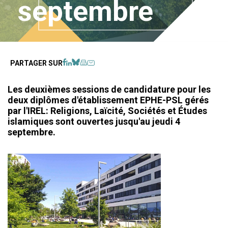
septembre
Facebook
LinkedIn
BlueSky
Imprimer
Courriel
PARTAGER SUR
Les deuxièmes sessions de candidature pour les
deux diplômes d'établissement EPHE-PSL gérés
par l'IREL: Religions, Laïcité, Sociétés et Études
islamiques sont ouvertes jusqu'au jeudi 4
septembre.