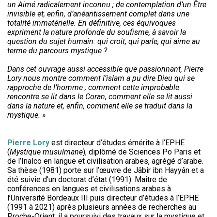
un Aimé radicalement inconnu ; de contemplation d’un Être
invisible et, enfin, d’anéantissement complet dans une
totalité immatérielle. En définitive, ces équivoques
expriment la nature profonde du soufisme, à savoir la
question du sujet humain: qui croit, qui parle, qui aime au
terme du parcours mystique ?
Dans cet ouvrage aussi accessible que passionnant, Pierre
Lory nous montre comment l’islam a pu dire Dieu qui se
rapproche de l’homme ; comment cette improbable
rencontre se lit dans le Coran, comment elle se lit aussi
dans la nature et, enfin, comment elle se traduit dans la
mystique. »
Pierre Lory
est directeur d’études émérite à l’EPHE
(
Mystique musulmane
), diplômé de Sciences Po Paris et
de l’Inalco en langue et civilisation arabes, agrégé d’arabe.
Sa thèse (1981) porte sur l’œuvre de Jâbir ibn Hayyân et a
été suivie d’un doctorat d’état (1991). Maître de
conférences en langues et civilisations arabes à
l’Université Bordeaux III puis directeur d’études à l’EPHE
(1991 à 2021) après plusieurs années de recherches au
Proche-Orient, il a poursuivi des travaux sur la mystique et