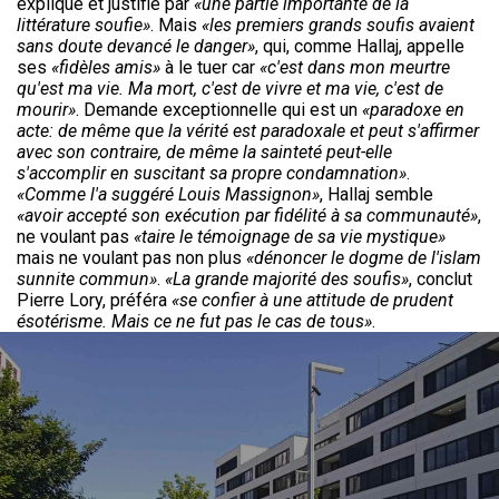
expliqué et justifié par
«une partie importante de la
littérature soufie»
. Mais
«les premiers grands soufis avaient
sans doute devancé le danger»
, qui, comme Hallaj, appelle
ses
«fidèles amis»
à le tuer car
«c'est dans mon meurtre
qu'est ma vie. Ma mort, c'est de vivre et ma vie, c'est de
mourir»
. Demande exceptionnelle qui est un
«paradoxe en
acte: de même que la vérité est paradoxale et peut s'affirmer
avec son contraire, de même la sainteté peut-elle
s'accomplir en suscitant sa propre condamnation»
.
«Comme l'a suggéré Louis Massignon»
, Hallaj semble
«avoir accepté son exécution par fidélité à sa communauté»
,
ne voulant pas
«taire le témoignage de sa vie mystique»
mais ne voulant pas non plus
«dénoncer le dogme de l'islam
sunnite commun»
.
«La grande majorité des soufis»
, conclut
Pierre Lory, préféra
«se confier à une attitude de prudent
ésotérisme. Mais ce ne fut pas le cas de tous»
.