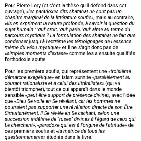
Pour Pierre Lory (et c'est la thèse qu'il défend dans cet
ouvrage),
«les paradoxes dits shatahat ne sont pas un
chapitre marginal de la littérature soufie»
, mais au contraire,
«ils en expriment la nature profonde, à savoir la question du
sujet humain : 'qui' croit, 'qui' parle, 'qui' aime au terme du
parcours mystique ? La formulation des shatahat ne fait que
condenser jusqu'à l'extrême les témoignages de l'essence
même du vécu mystique»
et il ne s'agit donc pas de
«simples moments d'extase»
comme les a ensuite qualifiés
l'orthodoxie soufie.
Pour les premiers soufis, qui représentent une
«troisième
démarche exegétique»
en islam sunnite
«parallèlement au
courant rationaliste et à celui des littéralistes»
(qui va
bientôt triompher), tout ce qui apparaît dans le monde
sensible
«peut être support de présence divine»
, avec l'idée
que
«Dieu Se voile en Se révélant, car les hommes ne
pourraient pas supporter une révélation directe de son Être.
Simultanément, Il Se révèle en Se cachant, selon une
succession indéfinie de ''ruses'' divines à l'égard de ceux qui
Le cherchent»
,
«paradoxe qui est à l'origine de l'attitude»
de
ces premiers soufis et
«la matrice de tous les
questionnements»
étudiés dans le livre.