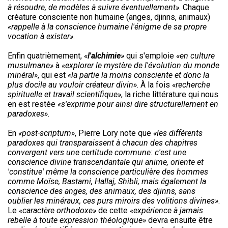
à résoudre, de modèles à suivre éventuellement»
. Chaque
créature consciente non humaine (anges, djinns, animaux)
«rappelle à la conscience humaine l'énigme de sa propre
vocation à exister»
.
Enfin quatrièmement,
«
l'alchimie
»
qui s'emploie
«en culture
musulmane»
à
«explorer le mystère de l'évolution du monde
minéral»
, qui est
«la partie la moins consciente et donc la
plus docile au vouloir créateur divin»
. À la fois
«recherche
spirituelle et travail scientifique»
, la riche littérature qui nous
en est restée
«s'exprime pour ainsi dire structurellement en
paradoxes»
.
En
«post-scriptum»
, Pierre Lory note que
«les différents
paradoxes qui transparaissent à chacun des chapitres
convergent vers une certitude commune: c'est une
conscience divine transcendantale qui anime, oriente et
'constitue' même la conscience particulière des hommes
comme Moïse, Bastami, Hallaj, Shibli; mais également la
conscience des anges, des animaux, des djinns, sans
oublier les minéraux, ces purs miroirs des volitions divines»
.
Le
«caractère orthodoxe»
de cette
«expérience à jamais
rebelle à toute expression théologique»
devra ensuite être