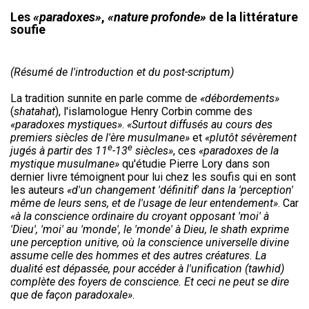
Les
«paradoxes»
,
«nature profonde»
de la littérature
soufie
(Résumé de l'introduction et du post-scriptum)
La tradition sunnite en parle comme de
«débordements»
(
shatahat
), l'islamologue Henry Corbin comme des
«paradoxes mystiques»
.
«Surtout diffusés au cours des
premiers siècles de l'ère musulmane»
et
«plutôt sévèrement
e
e
jugés à partir des 11
-13
siècles»
, ces
«paradoxes de la
mystique musulmane»
qu'étudie Pierre Lory dans son
dernier livre témoignent pour lui chez les soufis qui en sont
les auteurs
«d'un changement 'définitif' dans la 'perception'
même de leurs sens, et de l'usage de leur entendement»
. Car
«à la conscience ordinaire du croyant opposant 'moi' à
'Dieu', 'moi' au 'monde', le 'monde' à Dieu, le shath exprime
une perception unitive, où la conscience universelle divine
assume celle des hommes et des autres créatures. La
dualité est dépassée, pour accéder à l'unification (tawhid)
complète des foyers de conscience. Et ceci ne peut se dire
que de façon paradoxale»
.