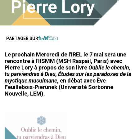
Pierre Lory
Facebook
LinkedIn
BlueSky
Imprimer
Courriel
PARTAGER SUR
Le prochain Mercredi de l'IREL le 7 mai sera une
rencontre à l'IISMM (MSH Raspail, Paris) avec
Pierre Lory à propos de son livre
Oublie le chemin,
tu parviendras à Dieu, Études sur les paradoxes de la
mystique musulmane
, en débat avec Ève
Feuillebois-Pierunek (Université Sorbonne
Nouvelle, LEM).