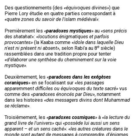
Des questionnements (des
«équivoques divines»
) que
Pierre Lory étudie en quatre parties correspondant à
«quatre zones du savoir de l'islam médiéval»
:
Premièrement les
«
paradoxes mystiques
»
au
«sens précis
des shatahat»:
«locutions énigmatiques et parfois
provocantes»
(la Kaaba comme
«idole dans laquelle Dieu
e
n'est ni présent ni absent»
, selon Rabi'a au 8
siècle)
rassemblées dans une tradition propre pour tenter
«d'élaborer une synthèse du cheminement sur la voie
mystique»
.
Deuxièmement, les
«
paradoxes dans les exégèses
coraniques
»
en se focalisant sur
«les passages
apparemment difficiles ou équivoques du texte sacré»
vus
comme des
«paradoxes énoncés par Dieu»
, notamment
dans les histoires
«des messagers divins dont Muhammad
se réclame»
.
Troisièmement, les
«
paradoxes cosmiques
»
à
«la lecture du
grand livre de l'univers»
qui
«possède lui aussi un sens
apparent – et un sens caché»
:
«les autres créatures dans le
monde sont autant de messages à comprendre, d'énigmes