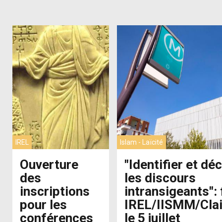
IREL
Islam
Laïcité
Ouverture
"Identifier et dé
des
les discours
inscriptions
intransigeants":
pour les
IREL/IISMM/Cla
conférences
le 5 juillet