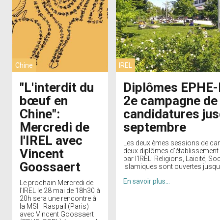
Chine
IREL
"L'interdit du
Diplômes EPHE-
bœuf en
2e campagne de
Chine":
candidatures jus
Mercredi de
septembre
l'IREL avec
Les deuxièmes sessions de can
Vincent
deux diplômes d'établissemen
par l'IREL: Religions, Laïcité, So
Goossaert
islamiques sont ouvertes jusqu'
En savoir plus…
Le prochain Mercredi de
l'IREL le 28 mai de 18h30 à
20h sera une rencontre à
la MSH Raspail (Paris)
avec Vincent Goossaert