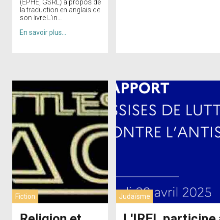
(EPHE, GSRL) à propos de
la traduction en anglais de
son livre L'in…
En savoir plus…
Fiction
Judaïsme
Religion et
L'IREL participe