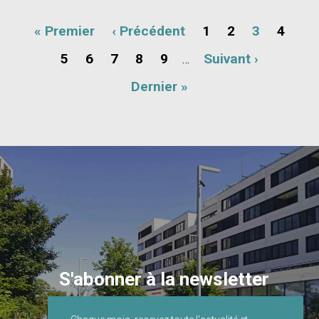
Pagination
Première
« Premier
Page
‹ Précédent
Page
1
Page
2
Page
3
Page
4
page
précédente
Page
5
Page
6
Page
7
Page
8
Page
9
Page
Suivant ›
…
suivante
Dernière
Dernier »
page
S'abonner à la newsletter